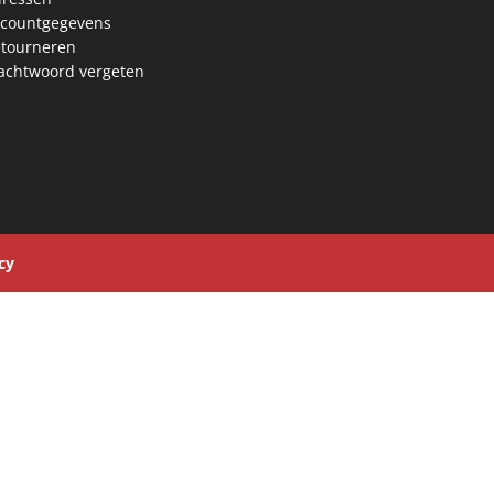
countgegevens
tourneren
chtwoord vergeten
cy