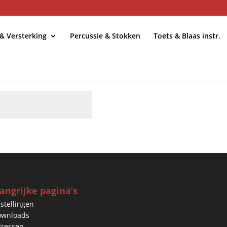
 & Versterking
Percussie & Stokken
Toets & Blaas instr.
 ontvangt een link via e-mail om een nieuw wachtwoord in te stell
angrijke pagina’s
stellingen
ownloads
ressen