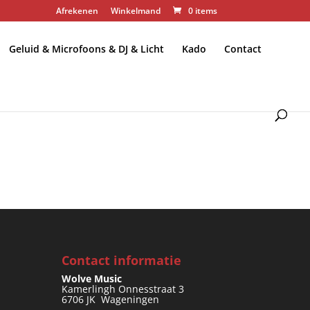
Afrekenen
Winkelmand
0 items
Geluid & Microfoons & DJ & Licht
Kado
Contact
en.
Contact informatie
Wolve Music
Kamerlingh Onnesstraat 3
6706 JK Wageningen