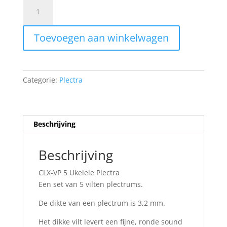
CLX
VP-
5
Toevoegen aan winkelwagen
Ukelele
plectrums
aantal
Categorie:
Plectra
Beschrijving
Beschrijving
CLX-VP 5 Ukelele Plectra
Een set van 5 vilten plectrums.
De dikte van een plectrum is 3,2 mm.
Het dikke vilt levert een fijne, ronde sound