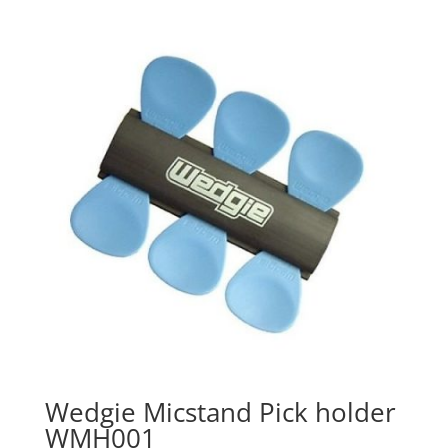
was:
is:
€12.00.
€8.95.
Wedgie Micstand Pick holder
WMH001