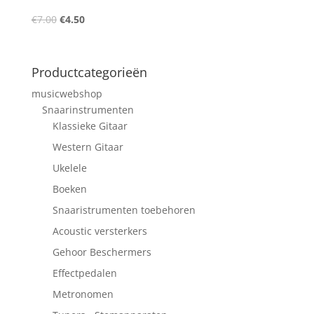
Oorspronkelijke
Huidige
€
7.00
€
4.50
prijs
prijs
was:
is:
€7.00.
€4.50.
Productcategorieën
musicwebshop
Snaarinstrumenten
Klassieke Gitaar
Western Gitaar
Ukelele
Boeken
Snaaristrumenten toebehoren
Acoustic versterkers
Gehoor Beschermers
Effectpedalen
Metronomen