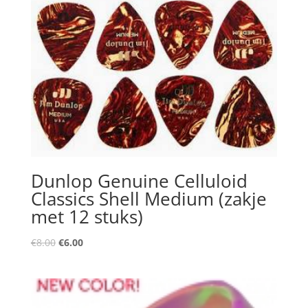
Dunlop Genuine Celluloid
Classics Shell Medium (zakje
met 12 stuks)
Oorspronkelijke
Huidige
€
8.00
€
6.00
prijs
prijs
was:
is:
€8.00.
€6.00.