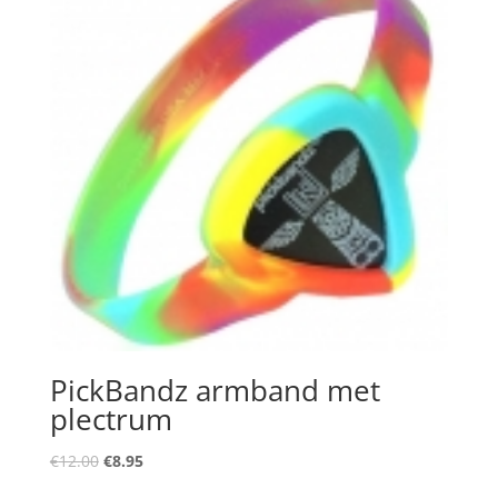
PickBandz armband met
plectrum
Oorspronkelijke
Huidige
€
12.00
€
8.95
prijs
prijs