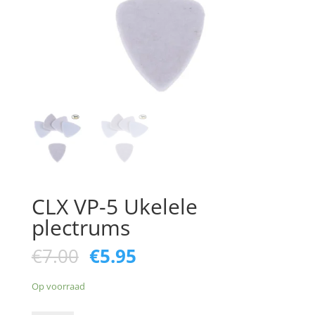
CLX VP-5 Ukelele
plectrums
Oorspronkelijke
Huidige
€
7.00
€
5.95
prijs
prijs
was:
is:
Op voorraad
€7.00.
€5.95.