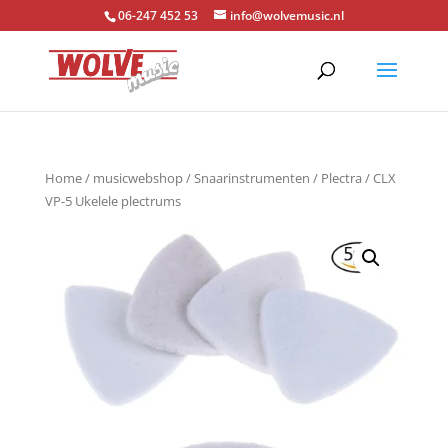
06-247 452 53
info@wolvemusic.nl
Home
/
musicwebshop
/
Snaarinstrumenten
/
Plectra
/ CLX
VP-5 Ukelele plectrums