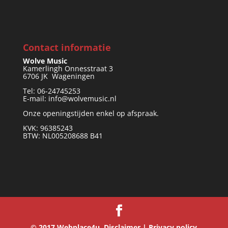
Contact informatie
Wolve Music
Kamerlingh Onnesstraat 3
6706 JK Wageningen
Tel: 06-24745253
E-mail: info@wolvemusic.nl
Onze openingstijden enkel op afspraak.
KVK: 96385243
BTW: NL005208688 B41
© 2017
Webplace4u.
Disclaimer
|
Privacy policy