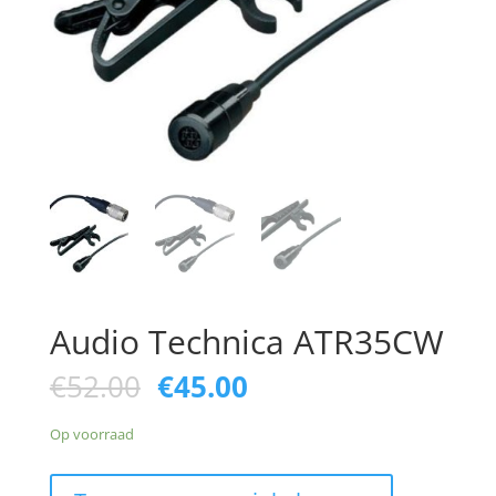
Audio Technica ATR35CW
Oorspronkelijke
Huidige
€
52.00
€
45.00
prijs
prijs
was:
is:
Op voorraad
€52.00.
€45.00.
Audio