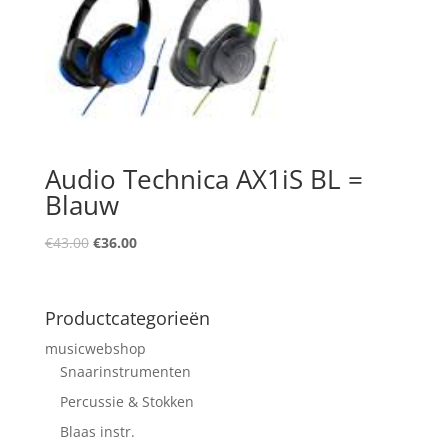
Audio Technica AX1iS BL =
Blauw
Oorspronkelijke
Huidige
€
43.00
€
36.00
prijs
prijs
was:
is:
€43.00.
€36.00.
Productcategorieën
musicwebshop
Snaarinstrumenten
Percussie & Stokken
Blaas instr.