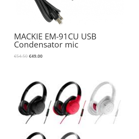
MACKIE EM-91CU USB
Condensator mic
Oorspronkelijke
Huidige
€
54.50
€
49.00
prijs
prijs
was:
is:
€54.50.
€49.00.