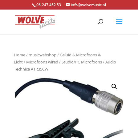
06-247 452 53
info@wolvemusic.nl
Home
/
musicwebshop
/
Geluid & Microfoons &
Licht
/
Microfoons wired
/
Studio/PC Microfoons
/ Audio
Technica ATR35CW