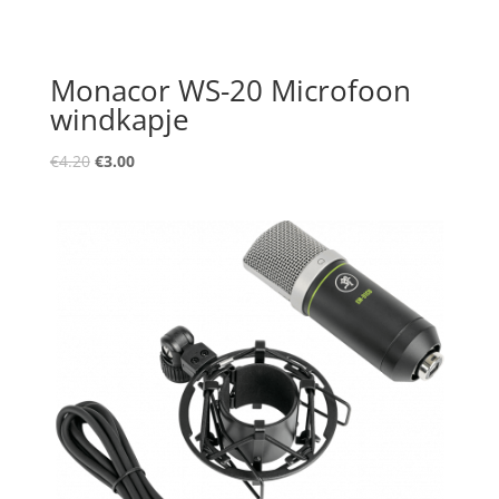
Monacor WS-20 Microfoon
windkapje
Oorspronkelijke
Huidige
€
4.20
€
3.00
prijs
prijs
was:
is:
€4.20.
€3.00.