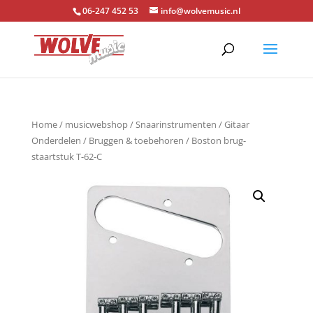
06-247 452 53
info@wolvemusic.nl
Home
/
musicwebshop
/
Snaarinstrumenten
/
Gitaar
Onderdelen
/
Bruggen & toebehoren
/ Boston brug-
staartstuk T-62-C