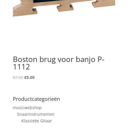
Boston brug voor banjo P-
1112
Oorspronkelijke
Huidige
€
7.00
€
5.00
prijs
prijs
was:
is:
€7.00.
€5.00.
Productcategorieën
musicwebshop
Snaarinstrumenten
Klassieke Gitaar