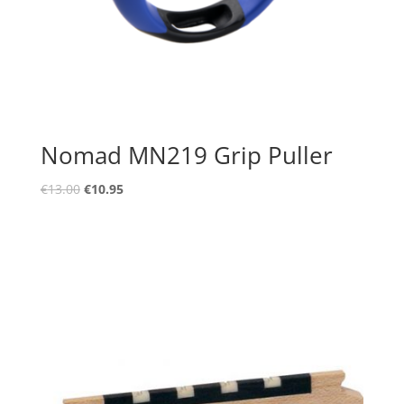
Nomad MN219 Grip Puller
Oorspronkelijke
Huidige
€
13.00
€
10.95
prijs
prijs
was:
is:
€13.00.
€10.95.