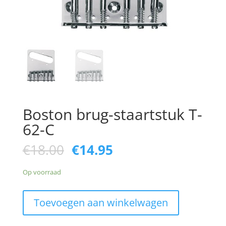
Boston brug-staartstuk T-
62-C
Oorspronkelijke
Huidige
€
18.00
€
14.95
prijs
prijs
was:
is:
Op voorraad
€18.00.
€14.95.
Boston
Toevoegen aan winkelwagen
brug-
staartstuk