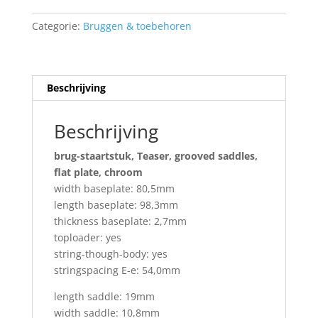
T-
62-
Categorie:
Bruggen & toebehoren
C
aantal
Beschrijving
Beschrijving
brug-staartstuk, Teaser, grooved saddles,
flat plate, chroom
width baseplate: 80,5mm
length baseplate: 98,3mm
thickness baseplate: 2,7mm
toploader: yes
string-though-body: yes
stringspacing E-e: 54,0mm
length saddle: 19mm
width saddle: 10,8mm