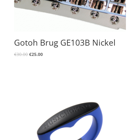
Gotoh Brug GE103B Nickel
Oorspronkelijke
Huidige
€
30.00
€
25.00
prijs
prijs
was:
is:
€30.00.
€25.00.