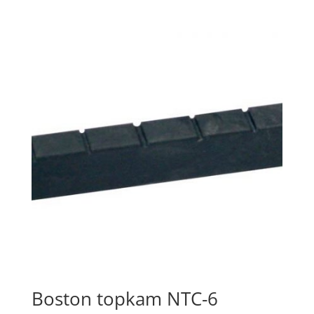
prijs
prijs
was:
is:
€5.00.
€3.00.
Boston topkam NTC-6