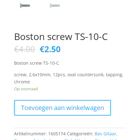
Boston screw TS-10-C
Oorspronkelijke
Huidige
€
4.00
€
2.50
prijs
prijs
was:
is:
Boston screw TS-10-C
€4.00.
€2.50.
screw, 2,6x10mm, 12pcs, oval countersunk, tapping,
chrome
Op voorraad
Boston
Toevoegen aan winkelwagen
screw
TS-
10-
C
Artikelnummer:
1605174
Categorieën:
Bas Gitaar
,
aantal