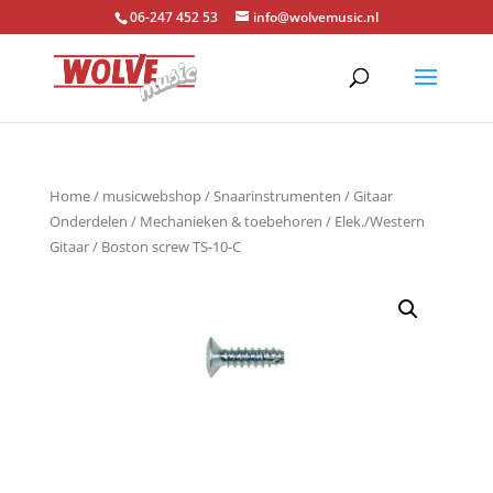
06-247 452 53
info@wolvemusic.nl
Home
/
musicwebshop
/
Snaarinstrumenten
/
Gitaar
Onderdelen
/
Mechanieken & toebehoren
/
Elek./Western
Gitaar
/ Boston screw TS-10-C