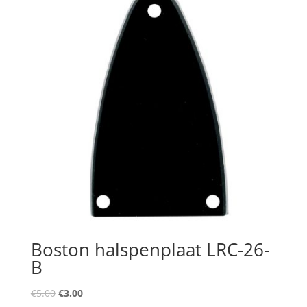
Boston halspenplaat LRC-26-
B
Oorspronkelijke
Huidige
€
5.00
€
3.00