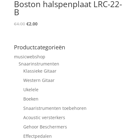
Boston halspenplaat LRC-22-
B
Oorspronkelijke
Huidige
€
4.00
€
2.00
prijs
prijs
was:
is:
€4.00.
€2.00.
Productcategorieën
musicwebshop
Snaarinstrumenten
Klassieke Gitaar
Western Gitaar
Ukelele
Boeken
Snaaristrumenten toebehoren
Acoustic versterkers
Gehoor Beschermers
Effectpedalen