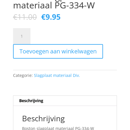
materiaal PG-334-W
Oorspronkelijke
Huidige
€
11.00
€
9.95
prijs
prijs
was:
is:
Boston
€11.00.
€9.95.
slagplaat
materiaal
Toevoegen aan winkelwagen
PG-
334-
W
aantal
Categorie:
Slagplaat materiaal Div.
Beschrijving
Beschrijving
Boston slagplaat materiaal PG-334-W