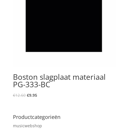
Boston slagplaat materiaal
PG-333-BC
Oorspronkelijke
Huidige
€
12.60
€
9.95
prijs
prijs
was:
is:
€12.60.
€9.95.
Productcategorieën
musicwebshop