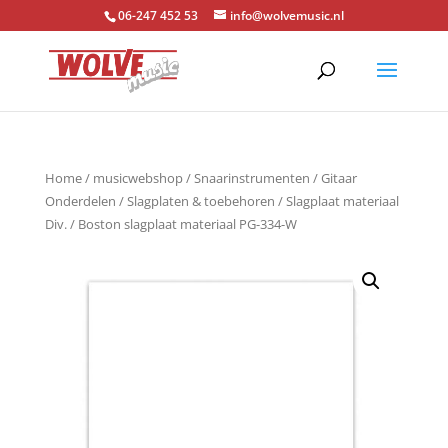
06-247 452 53
info@wolvemusic.nl
Home
/
musicwebshop
/
Snaarinstrumenten
/
Gitaar
Onderdelen
/
Slagplaten & toebehoren
/
Slagplaat materiaal
Div.
/ Boston slagplaat materiaal PG-334-W