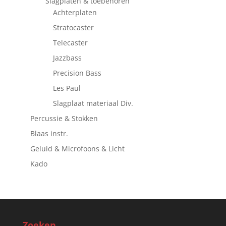
Slagplaten & toebehoren
Achterplaten
Stratocaster
Telecaster
Jazzbass
Precision Bass
Les Paul
Slagplaat materiaal Div.
Percussie & Stokken
Blaas instr.
Geluid & Microfoons & Licht
Kado
Zoeken