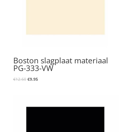
Boston slagplaat materiaal
PG-333-VW
Oorspronkelijke
Huidige
€
12.60
€
9.95
prijs
prijs
was:
is:
€12.60.
€9.95.