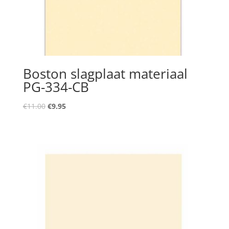
Boston slagplaat materiaal
PG-334-CB
Oorspronkelijke
Huidige
€
11.00
€
9.95
prijs
prijs
was:
is:
€11.00.
€9.95.