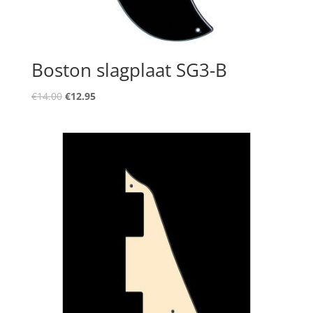
Boston slagplaat SG3-B
Oorspronkelijke
Huidige
€
14.00
€
12.95
prijs
prijs
was:
is:
€14.00.
€12.95.