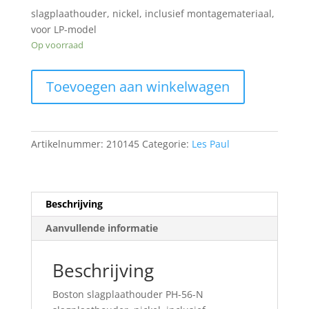
€6.00.
€4.00.
slagplaathouder, nickel, inclusief montagemateriaal,
voor LP-model
Op voorraad
Boston
Toevoegen aan winkelwagen
slagplaathouder
PH-
56-
N
Artikelnummer:
210145
Categorie:
Les Paul
aantal
Beschrijving
Aanvullende informatie
Beschrijving
Boston slagplaathouder PH-56-N