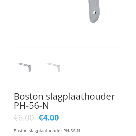
Boston slagplaathouder
PH-56-N
Oorspronkelijke
Huidige
€
6.00
€
4.00
prijs
prijs
was:
is:
Boston slagplaathouder PH-56-N