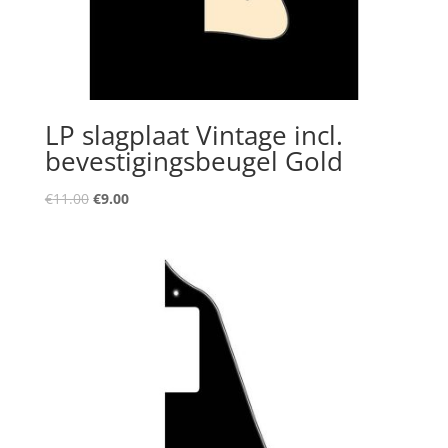
LP slagplaat Vintage incl.
bevestigingsbeugel Gold
Oorspronkelijke
Huidige
€
11.00
€
9.00
prijs
prijs
was:
is:
€11.00.
€9.00.