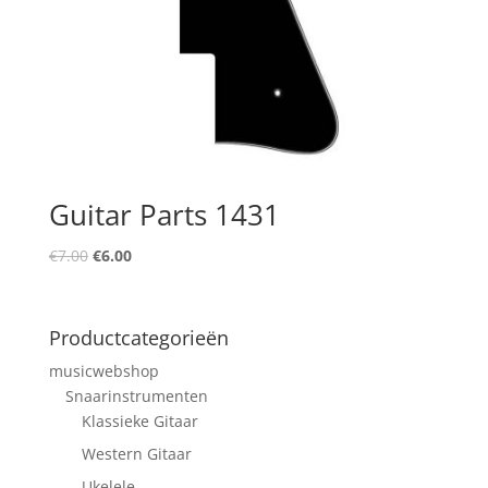
Guitar Parts 1431
Oorspronkelijke
Huidige
€
7.00
€
6.00
prijs
prijs
was:
is:
€7.00.
€6.00.
Productcategorieën
musicwebshop
Snaarinstrumenten
Klassieke Gitaar
Western Gitaar
Ukelele