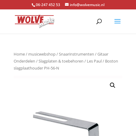
06-247 452 53
info@wolvemusic.nl
Home
/
musicwebshop
/
Snaarinstrumenten
/
Gitaar
Onderdelen
/
Slagplaten & toebehoren
/
Les Paul
/ Boston
slagplaathouder PH-56-N