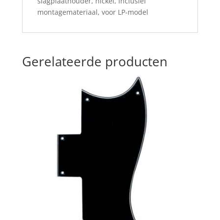
slagplaathouder, nickel, inclusief
montagemateriaal, voor LP-model
Gerelateerde producten