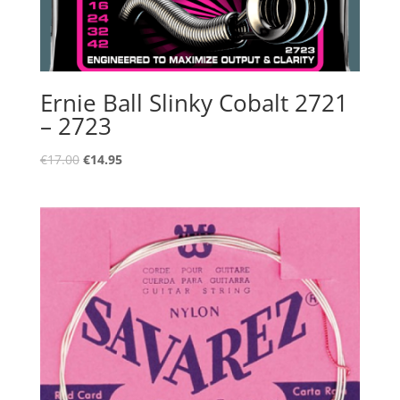
Ernie Ball Slinky Cobalt 2721
– 2723
Oorspronkelijke
Huidige
€
17.00
€
14.95
prijs
prijs
was:
is:
€17.00.
€14.95.