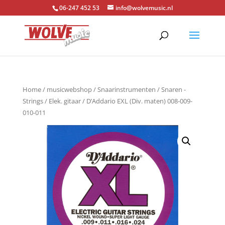
06-247 452 53
info@wolvemusic.nl
Home
/
musicwebshop
/
Snaarinstrumenten
/
Snaren -
Strings
/
Elek. gitaar
/ D’Addario EXL (Div. maten) 008-009-
010-011