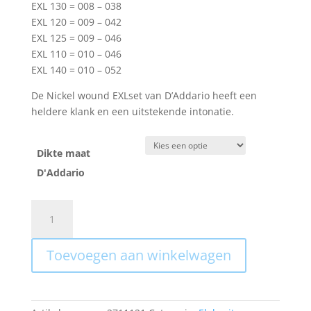
€9.95.
€8.95.
EXL 130 = 008 – 038
EXL 120 = 009 – 042
EXL 125 = 009 – 046
EXL 110 = 010 – 046
EXL 140 = 010 – 052
De Nickel wound EXLset van D’Addario heeft een
heldere klank en een uitstekende intonatie.
Dikte maat
D'Addario
D'Addario
EXL
(Div.
Toevoegen aan winkelwagen
maten)
008-
009-
010-