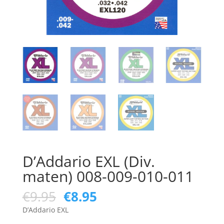
D’Addario EXL (Div.
maten) 008-009-010-011
Oorspronkelijke
Huidige
€
9.95
€
8.95
prijs
prijs
D’Addario EXL
was:
is: