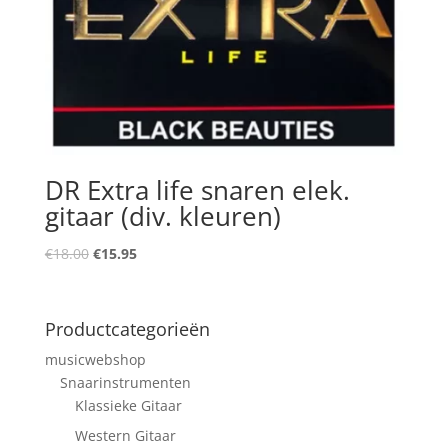
DR Extra life snaren elek.
gitaar (div. kleuren)
Oorspronkelijke
Huidige
€
18.00
€
15.95
prijs
prijs
was:
is:
€18.00.
€15.95.
Productcategorieën
musicwebshop
Snaarinstrumenten
Klassieke Gitaar
Western Gitaar