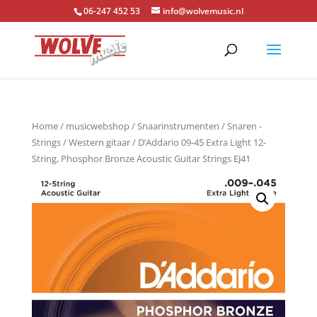
06-247 452 53
info@wolvemusic.nl
Home
/
musicwebshop
/
Snaarinstrumenten
/
Snaren -
Strings
/
Western gitaar
/ D’Addario 09-45 Extra Light 12-
String, Phosphor Bronze Acoustic Guitar Strings EJ41