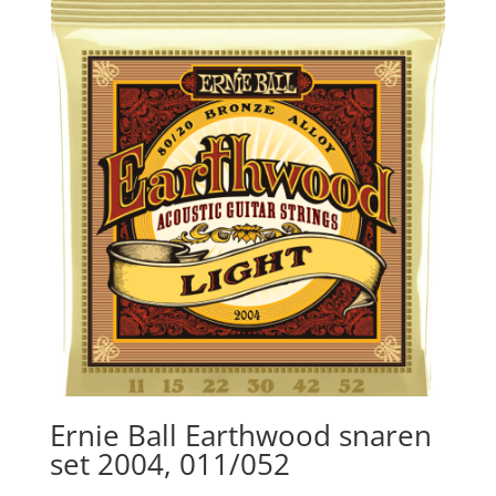
€12.00.
€8.95.
Ernie Ball Earthwood snaren
set 2004, 011/052