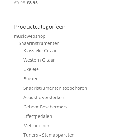
Oorspronkelijke
Huidige
€
9.95
€
8.95
prijs
prijs
was:
is:
€9.95.
€8.95.
Productcategorieën
musicwebshop
Snaarinstrumenten
Klassieke Gitaar
Western Gitaar
Ukelele
Boeken
Snaaristrumenten toebehoren
Acoustic versterkers
Gehoor Beschermers
Effectpedalen
Metronomen
Tuners - Stemapparaten