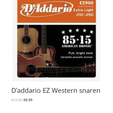
D’addario EZ Western snaren
Oorspronkelijke
Huidige
€
12.00
€
8.95
prijs
prijs
was:
is: