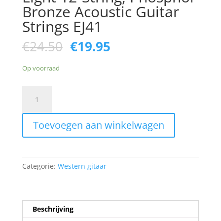
Bronze Acoustic Guitar
Strings EJ41
Oorspronkelijke
Huidige
€
24.50
€
19.95
prijs
prijs
was:
is:
Op voorraad
€24.50.
€19.95.
D'Addario
09-
45
Toevoegen aan winkelwagen
Extra
Light
12-
String,
Categorie:
Western gitaar
Phosphor
Bronze
Acoustic
Guitar
Beschrijving
Strings