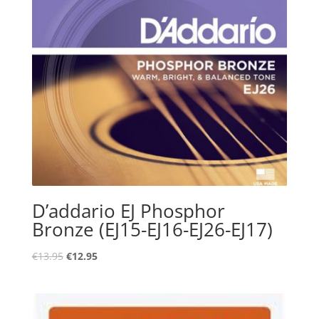
D’addario EJ Phosphor
Bronze (EJ15-EJ16-EJ26-EJ17)
Oorspronkelijke
Huidige
€
13.95
€
12.95
prijs
prijs
was:
is:
€13.95.
€12.95.