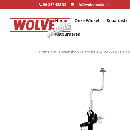
06-247 452 53
info@wolvemusic.nl
Home
Onze Winkel
Snaarinstr.
Retourneren
Home
/
musicwebshop
/
Percussie & Stokken
/
Cajon