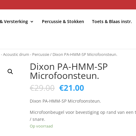
 & Versterking
Percussie & Stokken
Toets & Blaas instr.
 - Acoustic drum - Percussie
/ Dixon PA-HMM-SP Microfoonsteun.
Dixon PA-HMM-SP
Microfoonsteun.
Oorspronkelijke
Huidige
€
29.00
€
21.00
prijs
prijs
was:
is:
Dixon PA-HMM-SP Microfoonsteun.
€29.00.
€21.00.
Microfoonbeugel voor bevestiging op rand van een
/ snare.
Op voorraad