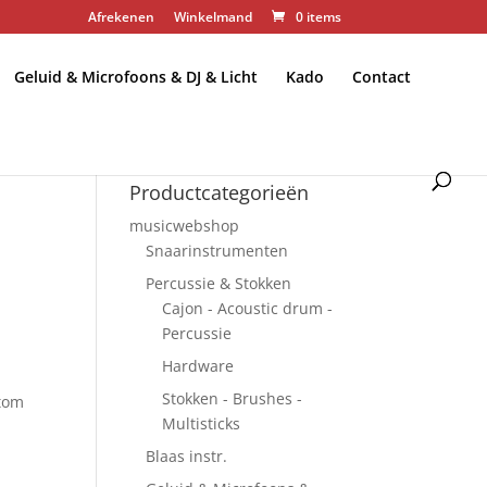
Afrekenen
Winkelmand
0 items
Geluid & Microfoons & DJ & Licht
Kado
Contact
Productcategorieën
musicwebshop
Snaarinstrumenten
Percussie & Stokken
Cajon - Acoustic drum -
Percussie
Hardware
Stokken - Brushes -
 tom
Multisticks
Blaas instr.