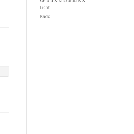
Geluid & Microfoons &
Licht
Kado