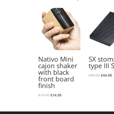
Nativo Mini
SX stom
cajon shaker
type III
with black
Oorspro
H
€
49.00
€
44.00
front board
prijs
p
finish
was:
i
€49.00.
€
Oorspronkelijke
Huidige
€
19.00
€
14.95
prijs
prijs
was:
is:
€19.00.
€14.95.