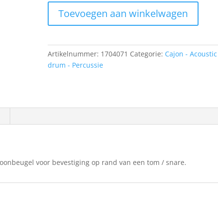
Dixon
Toevoegen aan winkelwagen
PA-
HMM-
SP
Microfoonsteun.
Artikelnummer:
1704071
Categorie:
Cajon - Acoustic
aantal
drum - Percussie
onbeugel voor bevestiging op rand van een tom / snare.