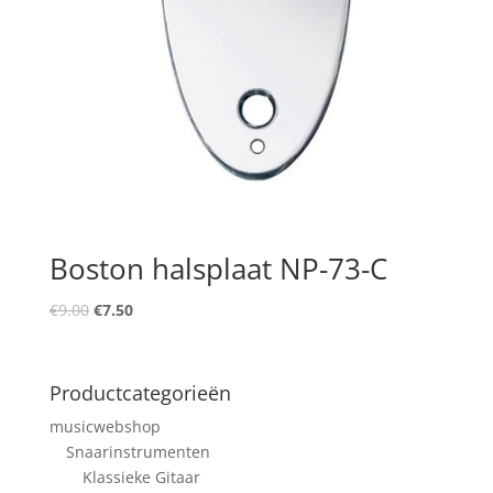
Boston halsplaat NP-73-C
Oorspronkelijke
Huidige
€
9.00
€
7.50
prijs
prijs
was:
is:
€9.00.
€7.50.
Productcategorieën
musicwebshop
Snaarinstrumenten
Klassieke Gitaar