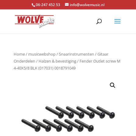
06-247 452 53
info@wolvemusic.nl
Home
/
musicwebshop
/
Snaarinstrumenten
/
Gitaar
Onderdelen
/
Halzen & bevestiging
/ Fender Outlet screw M
4-40X5/8 BLK (017031) 0018791049