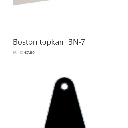
Boston topkam BN-7
Oorspronkelijke
Huidige
€
9.00
€
7.50
prijs
prijs
was:
is:
€9.00.
€7.50.