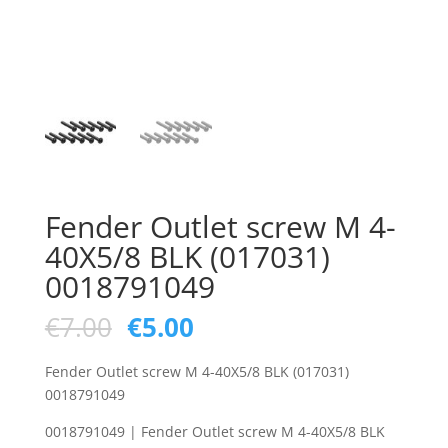
Fender Outlet screw M 4-
40X5/8 BLK (017031)
0018791049
Oorspronkelijke
Huidige
€
7.00
€
5.00
prijs
prijs
was:
is:
Fender Outlet screw M 4-40X5/8 BLK (017031)
€7.00.
€5.00.
0018791049
0018791049 | Fender Outlet screw M 4-40X5/8 BLK