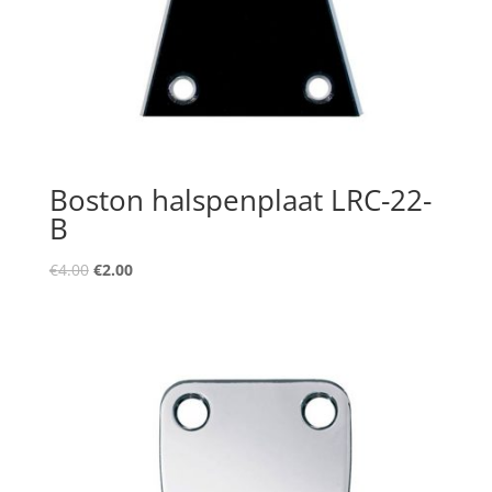
Boston halspenplaat LRC-22-
B
Oorspronkelijke
Huidige
€
4.00
€
2.00
prijs
prijs
was:
is:
€4.00.
€2.00.