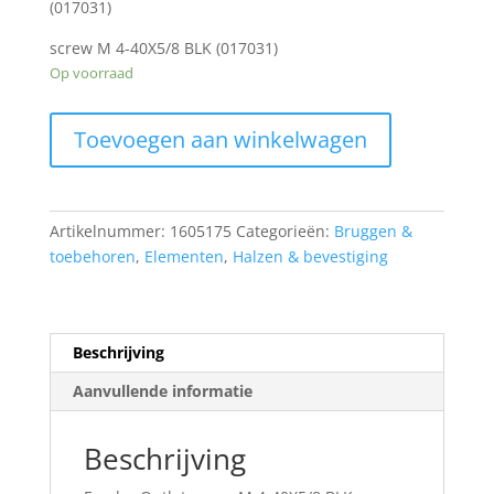
(017031)
screw M 4-40X5/8 BLK (017031)
Op voorraad
Fender
Toevoegen aan winkelwagen
Outlet
screw
M
4-
Artikelnummer:
1605175
Categorieën:
Bruggen &
40X5/8
toebehoren
,
Elementen
,
Halzen & bevestiging
BLK
(017031)
0018791049
aantal
Beschrijving
Aanvullende informatie
Beschrijving