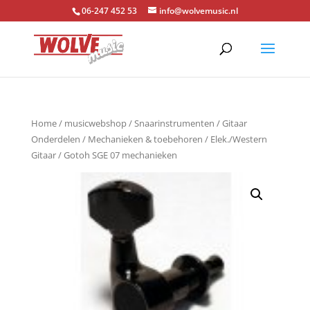
06-247 452 53
info@wolvemusic.nl
Home
/
musicwebshop
/
Snaarinstrumenten
/
Gitaar
Onderdelen
/
Mechanieken & toebehoren
/
Elek./Western
Gitaar
/ Gotoh SGE 07 mechanieken