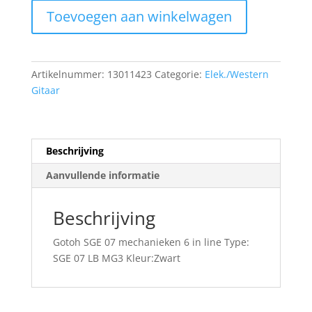
Gotoh
Toevoegen aan winkelwagen
SGE
07
mechanieken
aantal
Artikelnummer:
13011423
Categorie:
Elek./Western
Gitaar
Beschrijving
Aanvullende informatie
Beschrijving
Gotoh SGE 07 mechanieken 6 in line Type:
SGE 07 LB MG3 Kleur:Zwart