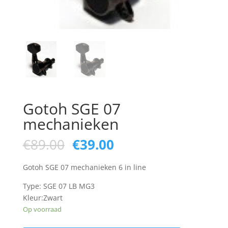
Gotoh SGE 07
mechanieken
Oorspronkelijke
Huidige
€
89.00
€
39.00
prijs
prijs
was:
is:
Gotoh SGE 07 mechanieken 6 in line
€89.00.
€39.00.
Type: SGE 07 LB MG3
Kleur:Zwart
Op voorraad