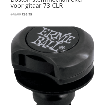
voor gitaar 73-CLR
Oorspronkelijke
Huidige
€
42.00
€
36.95
prijs
prijs
was:
is:
€42.00.
€36.95.