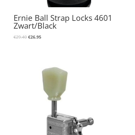
Ernie Ball Strap Locks 4601
Zwart/Black
Oorspronkelijke
Huidige
€
29.40
€
26.95
prijs
prijs
was:
is:
€29.40.
€26.95.