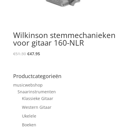
Wilkinson stemmechanieken
voor gitaar 160-NLR
Oorspronkelijke
Huidige
€
51.30
€
47.95
prijs
prijs
was:
is:
€51.30.
€47.95.
Productcategorieën
musicwebshop
Snaarinstrumenten
Klassieke Gitaar
Western Gitaar
Ukelele
Boeken