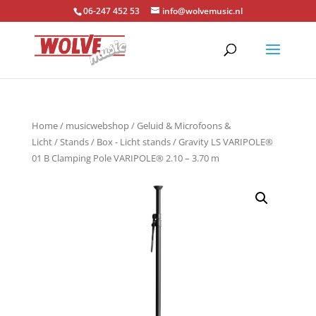
06-247 452 53
info@wolvemusic.nl
Home
/
musicwebshop
/
Geluid & Microfoons &
Licht
/
Stands
/
Box - Licht stands
/ Gravity LS VARIPOLE®
01 B Clamping Pole VARIPOLE® 2.10 – 3.70 m