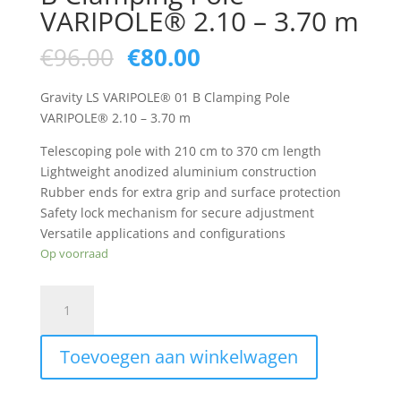
VARIPOLE® 2.10 – 3.70 m
Oorspronkelijke
Huidige
€
96.00
€
80.00
prijs
prijs
was:
is:
Gravity LS VARIPOLE® 01 B Clamping Pole
€96.00.
€80.00.
VARIPOLE® 2.10 – 3.70 m
Telescoping pole with 210 cm to 370 cm length
Lightweight anodized aluminium construction
Rubber ends for extra grip and surface protection
Safety lock mechanism for secure adjustment
Versatile applications and configurations
Op voorraad
Gravity
LS
VARIPOLE®
Toevoegen aan winkelwagen
01
B
Clamping