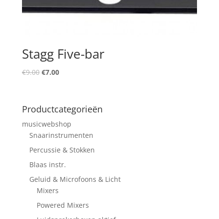
Stagg Five-bar
Oorspronkelijke
Huidige
€
9.00
€
7.00
prijs
prijs
was:
is:
€9.00.
€7.00.
Productcategorieën
musicwebshop
Snaarinstrumenten
Percussie & Stokken
Blaas instr.
Geluid & Microfoons & Licht
Mixers
Powered Mixers