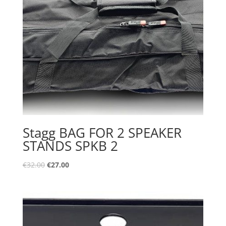
Stagg BAG FOR 2 SPEAKER
STANDS SPKB 2
Oorspronkelijke
Huidige
€
32.00
€
27.00
prijs
prijs
was:
is:
€32.00.
€27.00.