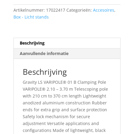
Pole
Artikelnummer:
17022417
Categorieën:
Accesoires
,
VARIPOLE®
Box - Licht stands
2.10
-
3.70
m
Beschrijving
aantal
Aanvullende informatie
Beschrijving
Gravity LS VARIPOLE® 01 B Clamping Pole
VARIPOLE® 2.10 – 3.70 m Telescoping pole
with 210 cm to 370 cm length Lightweight
anodized aluminium construction Rubber
ends for extra grip and surface protection
Safety lock mechanism for secure
adjustment Versatile applications and
configurations Made of lightweight, black