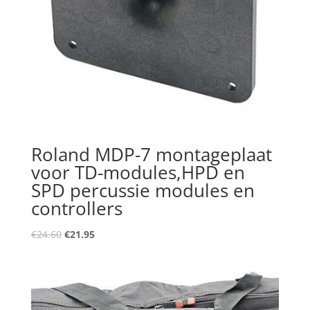
Roland MDP-7 montageplaat
voor TD-modules,HPD en
SPD percussie modules en
controllers
Oorspronkelijke
Huidige
€
24.60
€
21.95
prijs
prijs
was:
is:
€24.60.
€21.95.