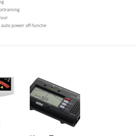
ng
ortraining
duur
auto power off-functie