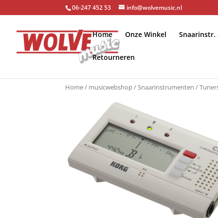
06-247 452 53
info@wolvemusic.nl
Home
Onze Winkel
Snaarinstr.
Retourneren
Home
/
musicwebshop
/
Snaarinstrumenten
/
Tuner