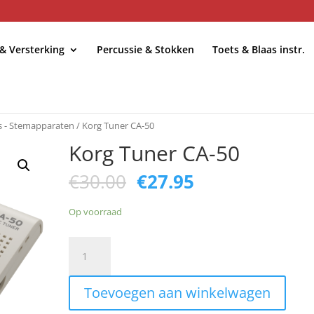
 & Versterking
Percussie & Stokken
Toets & Blaas instr.
s - Stemapparaten
/ Korg Tuner CA-50
Korg Tuner CA-50
Oorspronkelijke
Huidige
€
30.00
€
27.95
prijs
prijs
was:
is:
Op voorraad
€30.00.
€27.95.
Korg
Tuner
CA-
Toevoegen aan winkelwagen
50
aantal