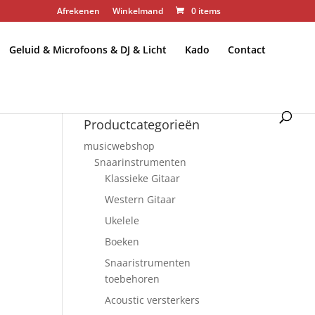
Afrekenen
Winkelmand
0 items
Geluid & Microfoons & DJ & Licht
Kado
Contact
Productcategorieën
musicwebshop
Snaarinstrumenten
Klassieke Gitaar
Western Gitaar
Ukelele
Boeken
Snaaristrumenten
toebehoren
Acoustic versterkers