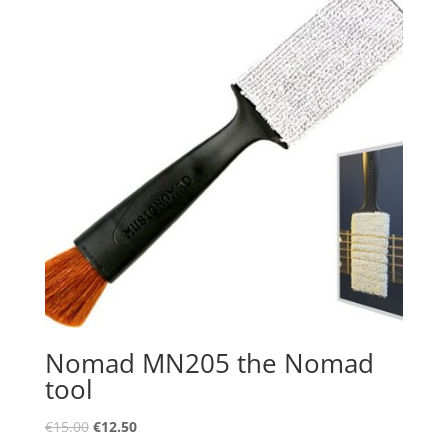
Nomad MN205 the Nomad
tool
Oorspronkelijke
Huidige
€
15.00
€
12.50