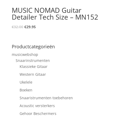
MUSIC NOMAD Guitar
Detailer Tech Size – MN152
Oorspronkelijke
Huidige
€
32.00
€
29.95
prijs
prijs
was:
is:
€32.00.
€29.95.
Productcategorieën
musicwebshop
Snaarinstrumenten
Klassieke Gitaar
Western Gitaar
Ukelele
Boeken
Snaaristrumenten toebehoren
Acoustic versterkers
Gehoor Beschermers