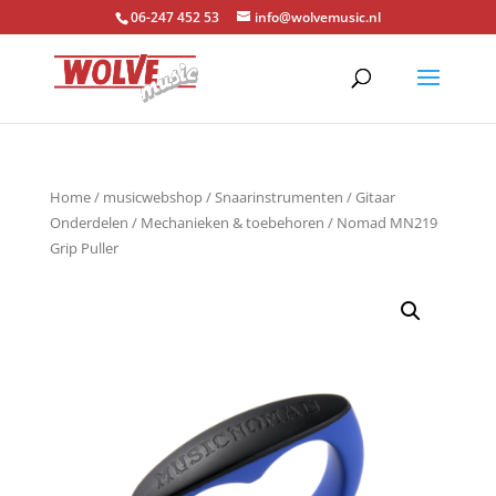
06-247 452 53
info@wolvemusic.nl
Home
/
musicwebshop
/
Snaarinstrumenten
/
Gitaar
Onderdelen
/
Mechanieken & toebehoren
/ Nomad MN219
Grip Puller