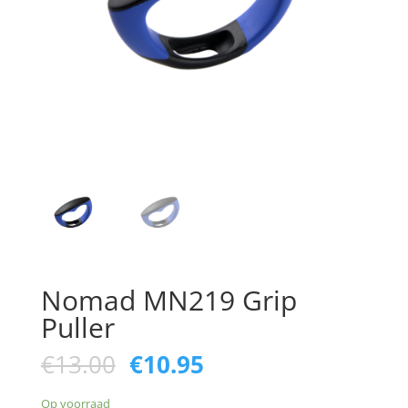
Nomad MN219 Grip
Puller
Oorspronkelijke
Huidige
€
13.00
€
10.95
prijs
prijs
was:
is:
Op voorraad