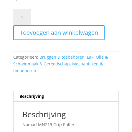
€13.00.
€10.95.
Nomad
MN219
Grip
Toevoegen aan winkelwagen
Puller
aantal
Categorieën:
Bruggen & toebehoren
,
Lak, Olie &
Schoonmaak & Gereedschap
,
Mechanieken &
toebehoren
Beschrijving
Beschrijving
Nomad MN219 Grip Puller