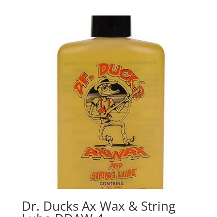
prijs
prijs
was:
is:
€15.00.
€12.50.
Dr. Ducks Ax Wax & String