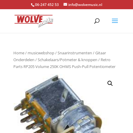
06-247 452 53
info@wolvemusic.nl
Home
/
musicwebshop
/
Snaarinstrumenten
/
Gitaar
Onderdelen
/
Schakelaars/Potmeter & knoppen
/ Retro
Parts RP205 Volume 250K OHMS Push-Pull Potentiometer