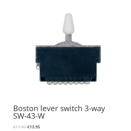
Boston lever switch 3-way
SW-43-W
Oorspronkelijke
Huidige
€
17.00
€
13.95