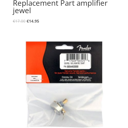
Replacement Part amplifier
jewel
Oorspronkelijke
Huidige
€
17.00
€
14.95
prijs
prijs
was:
is:
€17.00.
€14.95.