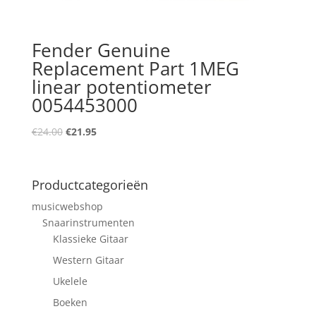
Fender Genuine
Replacement Part 1MEG
linear potentiometer
0054453000
Oorspronkelijke
Huidige
€
24.00
€
21.95
prijs
prijs
was:
is:
€24.00.
€21.95.
Productcategorieën
musicwebshop
Snaarinstrumenten
Klassieke Gitaar
Western Gitaar
Ukelele
Boeken