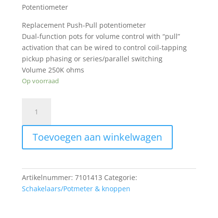
€19.00.
€14.00.
Potentiometer
Replacement Push-Pull potentiometer
Dual-function pots for volume control with “pull”
activation that can be wired to control coil-tapping
pickup phasing or series/parallel switching
Volume 250K ohms
Op voorraad
Retro
Parts
RP205
Toevoegen aan winkelwagen
Volume
250K
OHMS
Push-
Artikelnummer:
7101413
Categorie:
Pull
Schakelaars/Potmeter & knoppen
Potentiometer
aantal