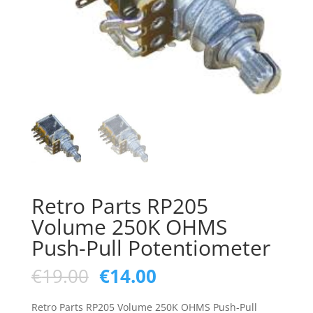
Retro Parts RP205
Volume 250K OHMS
Push-Pull Potentiometer
Oorspronkelijke
Huidige
€
19.00
€
14.00
prijs
prijs
was:
is:
Retro Parts RP205 Volume 250K OHMS Push-Pull