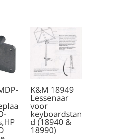
 MDP-
K&M 18949
Lessenaar
eplaa
voor
D-
keyboardstan
s,HP
d (18940 &
D
18990)
ie