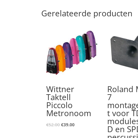
Gerelateerde producten
Wittner
Roland
Taktell
7
Piccolo
montag
Metronoom
t voor T
module
Oorspronkelijke
Huidige
€
52.00
€
39.00
D en SP
prijs
prijs
percuss