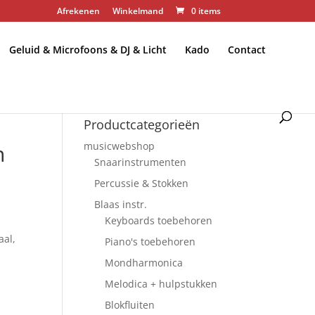
Afrekenen
Winkelmand
0 items
Geluid & Microfoons & DJ & Licht
Kado
Contact
Productcategorieën
h
musicwebshop
Snaarinstrumenten
Percussie & Stokken
Blaas instr.
Keyboards toebehoren
aal,
Piano's toebehoren
Mondharmonica
e
Melodica + hulpstukken
Blokfluiten