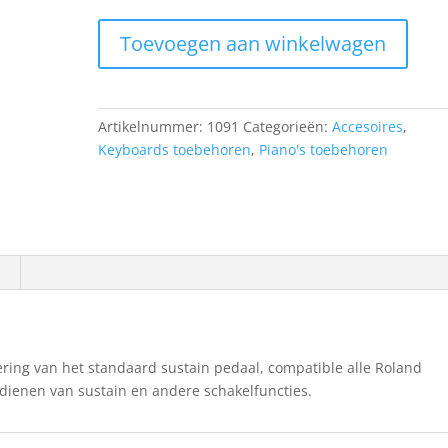
Roland
Toevoegen aan winkelwagen
DP-
2
Pedal
Switch
Artikelnummer:
1091
Categorieën:
Accesoires
,
aantal
Keyboards toebehoren
,
Piano's toebehoren
ering van het standaard sustain pedaal, compatible alle Roland
edienen van sustain en andere schakelfuncties.