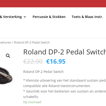
 & Versterking
Percussie & Stokken
Toets & Blaas instr.
ebehoren
/ Roland DP-2 Pedal Switch
Roland DP-2 Pedal Switc
Oorspronkelijke
Huidige
€
22.00
€
16.95
prijs
prijs
was:
is:
Roland DP-2 Pedal Switch
€22.00.
€16.95.
* Kleinste uitvoering van het standaard sustain ped
compatible alle Roland toestinstrumenten.
* Geschikt voor het bedienen van sustain en ander
schakelfu
Op voorraad