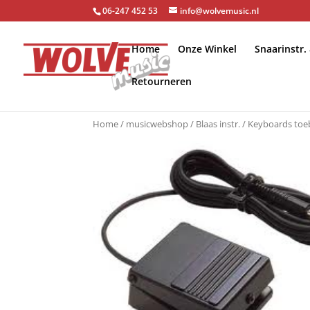
06-247 452 53
info@wolvemusic.nl
Home
Onze Winkel
Snaarinstr.
Retourneren
Home
/
musicwebshop
/
Blaas instr.
/
Keyboards to