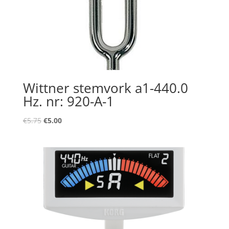
Wittner stemvork a1-440.0
Hz. nr: 920-A-1
Oorspronkelijke
Huidige
€
5.75
€
5.00
prijs
prijs
was:
is:
€5.75.
€5.00.