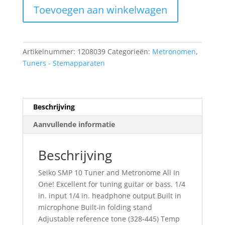
Seiko
Toevoegen aan winkelwagen
SMP
10
Tuner
and
Artikelnummer:
1208039
Categorieën:
Metronomen
,
Metronome
Tuners - Stemapparaten
All
In
One
aantal
Beschrijving
Aanvullende informatie
Beschrijving
Seiko SMP 10 Tuner and Metronome All In
One! Excellent for tuning guitar or bass. 1/4
in. input 1/4 in. headphone output Built in
microphone Built-in folding stand
Adjustable reference tone (328-445) Temp