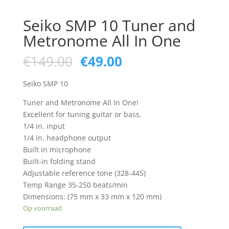
Seiko SMP 10 Tuner and
Metronome All In One
Oorspronkelijke
Huidige
€
149.00
€
49.00
prijs
prijs
was:
is:
Seiko SMP 10
€149.00.
€49.00.
Tuner and Metronome All In One!
Excellent for tuning guitar or bass.
1/4 in. input
1/4 in. headphone output
Built in microphone
Built-in folding stand
Adjustable reference tone (328-445)
Temp Range 35-250 beats/min
Dimensions: (75 mm x 33 mm x 120 mm)
Op voorraad