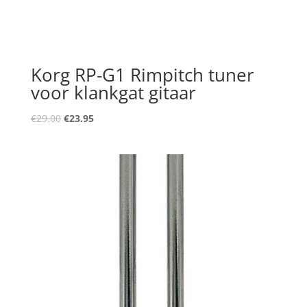
Korg RP-G1 Rimpitch tuner
voor klankgat gitaar
Oorspronkelijke
Huidige
€
29.00
€
23.95
prijs
prijs
was:
is:
€29.00.
€23.95.