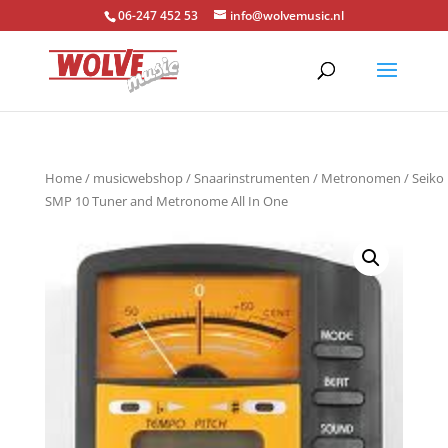
06-247 452 53
info@wolvemusic.nl
Home
/
musicwebshop
/
Snaarinstrumenten
/
Metronomen
/ Seiko
SMP 10 Tuner and Metronome All In One