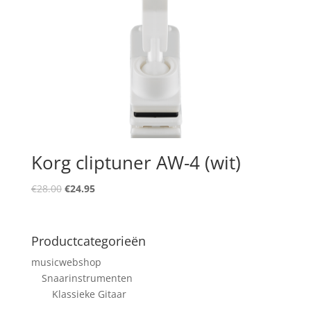
Korg cliptuner AW-4 (wit)
Oorspronkelijke
Huidige
€
28.00
€
24.95
prijs
prijs
was:
is:
€28.00.
€24.95.
Productcategorieën
musicwebshop
Snaarinstrumenten
Klassieke Gitaar