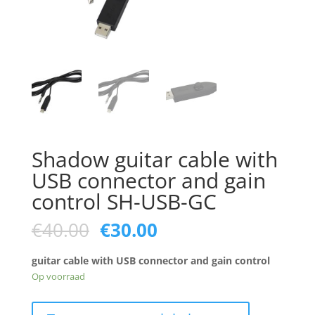
Shadow guitar cable with
USB connector and gain
control SH-USB-GC
Oorspronkelijke
Huidige
€
40.00
€
30.00
prijs
prijs
was:
is:
guitar cable with USB connector and gain control
€40.00.
€30.00.
Op voorraad
Shadow