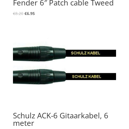
Fender 6″ Patch cable Tweed
Oorspronkelijke
Huidige
€
8.20
€
6.95
prijs
prijs
was:
is:
€8.20.
€6.95.
Schulz ACK-6 Gitaarkabel, 6
meter