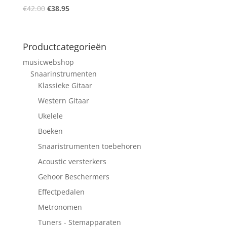
Oorspronkelijke
Huidige
€
42.00
€
38.95
prijs
prijs
was:
is:
€42.00.
€38.95.
Productcategorieën
musicwebshop
Snaarinstrumenten
Klassieke Gitaar
Western Gitaar
Ukelele
Boeken
Snaaristrumenten toebehoren
Acoustic versterkers
Gehoor Beschermers
Effectpedalen
Metronomen
Tuners - Stemapparaten