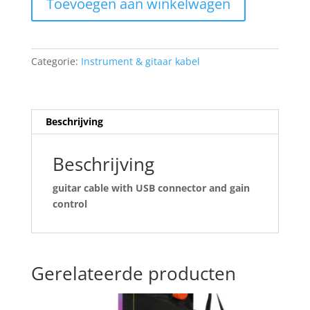
Toevoegen aan winkelwagen
guitar
cable
with
USB
Categorie:
Instrument & gitaar kabel
connector
and
gain
control
Beschrijving
SH-
USB-
Beschrijving
GC
aantal
guitar cable with USB connector and gain
control
Gerelateerde producten