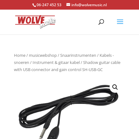
06-247 452 53
info@wolvemusic.nl
Home
/
musicwebshop
/
Snaarinstrumenten
/
Kabels -
snoeren
/
Instrument & gitaar kabel
/ Shadow guitar cable
with USB connector and gain control SH-USB-GC