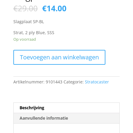
Oorspronkelijke
Huidige
€
29.00
€
14.00
prijs
prijs
was:
is:
Slagplaat SP-BL
€29.00.
€14.00.
Strat, 2 ply Blue, SSS
Op voorraad
Slagplaat
Toevoegen aan winkelwagen
SP-
BL
aantal
Artikelnummer:
9101443
Categorie:
Stratocaster
Beschrijving
Aanvullende informatie