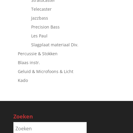
Stratocaster
Telecaster
Jazzbass
Precision Bass
Les Paul
Slagplaat materiaal Div.
Percussie & Stokken
Blaas instr.
Geluid & Microfoons & Licht
Kado
Zoeken