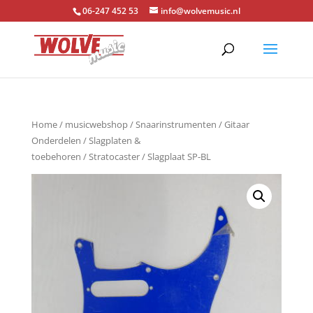
06-247 452 53
info@wolvemusic.nl
Home
/
musicwebshop
/
Snaarinstrumenten
/
Gitaar
Onderdelen
/
Slagplaten &
toebehoren
/
Stratocaster
/ Slagplaat SP-BL