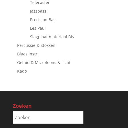
Telecaster
Jazzbass
Precision Bass
Les Paul
Slagplaat materiaal Div.
Percussie & Stokken
Blaas instr.
Geluid & Microfoons & Licht
Kado
Zoeken