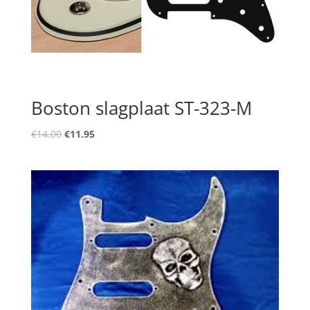
Boston slagplaat ST-323-M
Oorspronkelijke
Huidige
€
14.00
€
11.95
prijs
prijs
was:
is:
€14.00.
€11.95.