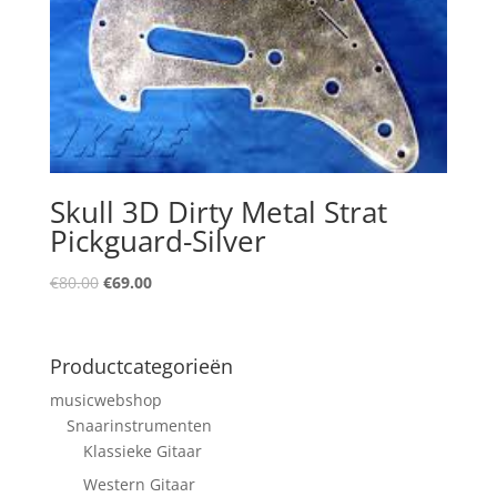
Skull 3D Dirty Metal Strat
Pickguard-Silver
Oorspronkelijke
Huidige
€
80.00
€
69.00
prijs
prijs
was:
is:
€80.00.
€69.00.
Productcategorieën
musicwebshop
Snaarinstrumenten
Klassieke Gitaar
Western Gitaar