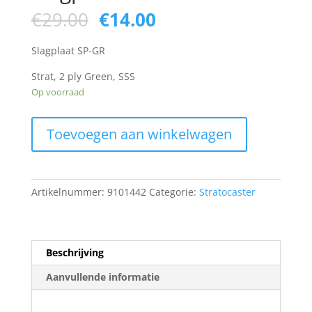
Oorspronkelijke
Huidige
€
29.00
€
14.00
prijs
prijs
was:
is:
Slagplaat SP-GR
€29.00.
€14.00.
Strat, 2 ply Green, SSS
Op voorraad
Slagplaat
Toevoegen aan winkelwagen
SP-
GR
aantal
Artikelnummer:
9101442
Categorie:
Stratocaster
Beschrijving
Aanvullende informatie