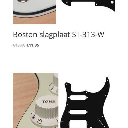
Boston slagplaat ST-313-W
Oorspronkelijke
Huidige
€
15.00
€
11.95
prijs
prijs
was:
is:
€15.00.
€11.95.