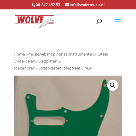
06-247 452 53
info@wolvemusic.nl
Home
/
musicwebshop
/
Snaarinstrumenten
/
Gitaar
Onderdelen
/
Slagplaten &
toebehoren
/
Stratocaster
/ Slagplaat SP-GR