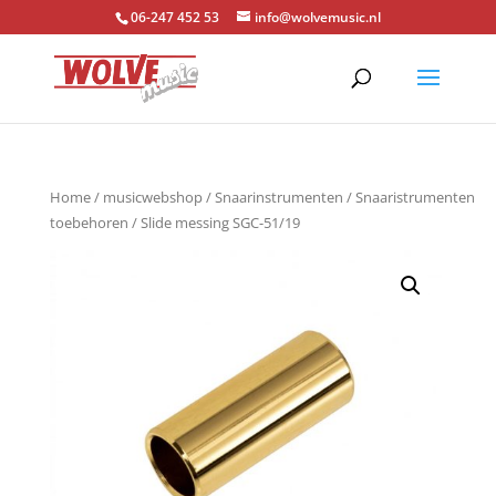
06-247 452 53
info@wolvemusic.nl
Home
/
musicwebshop
/
Snaarinstrumenten
/
Snaaristrumenten
toebehoren
/ Slide messing SGC-51/19