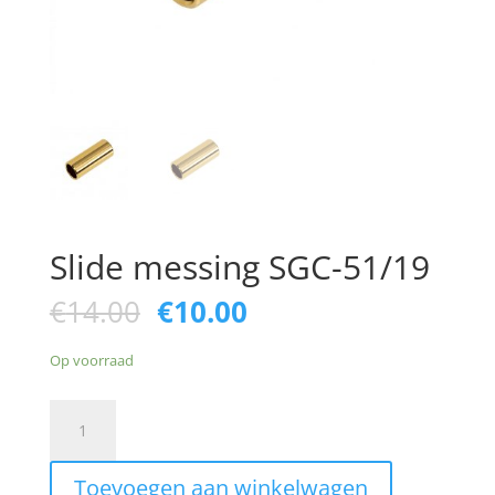
Slide messing SGC-51/19
Oorspronkelijke
Huidige
€
14.00
€
10.00
prijs
prijs
was:
is:
Op voorraad
€14.00.
€10.00.
Slide
messing
SGC-
Toevoegen aan winkelwagen
51/19