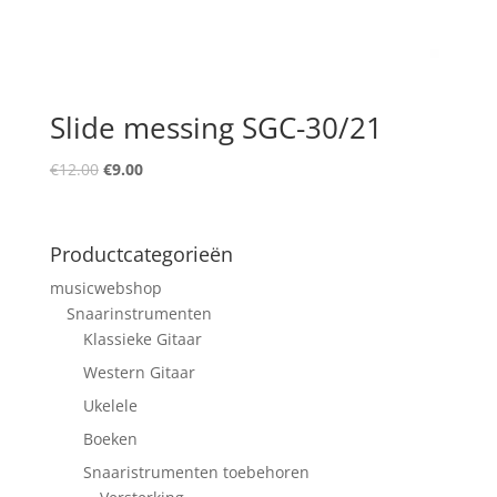
Slide messing SGC-30/21
Oorspronkelijke
Huidige
€
12.00
€
9.00
prijs
prijs
was:
is:
€12.00.
€9.00.
Productcategorieën
musicwebshop
Snaarinstrumenten
Klassieke Gitaar
Western Gitaar
Ukelele
Boeken
Snaaristrumenten toebehoren