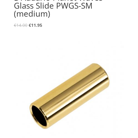
Glass Slide PWGS-SM
(medium)
Oorspronkelijke
Huidige
€
14.00
€
11.95
prijs
prijs
was:
is:
€14.00.
€11.95.