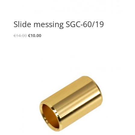
Slide messing SGC-60/19
Oorspronkelijke
Huidige
€
14.00
€
10.00
prijs
prijs
was:
is:
€14.00.
€10.00.