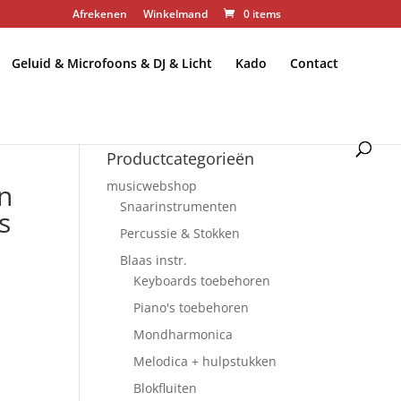
Afrekenen
Winkelmand
0 items
Geluid & Microfoons & DJ & Licht
Kado
Contact
Productcategorieën
n
musicwebshop
Snaarinstrumenten
s
Percussie & Stokken
Blaas instr.
Keyboards toebehoren
Piano's toebehoren
Mondharmonica
Melodica + hulpstukken
Blokfluiten