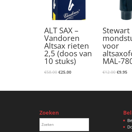
ALT SAX –
Stewart 
Vandoren
mondst
Altsax rieten
voor
2,5 (doos van
altsaxo
10 stuks)
MAL-78
Oorspronkelijke
Huidige
Oorspro
Hu
€
58.00
€
25.00
€
12.00
€
9.95
prijs
prijs
prijs
pr
was:
is:
was:
is:
€58.00.
€25.00.
€12.00.
€9
Zoeken
Bel
Be
D