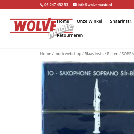
06-247 452 53
info@wolvemusic.nl
Home
Onze Winkel
Snaarinstr.
Retourneren
Home
/
musicwebshop
/
Blaas instr.
/
Rieten
/ SOPRAA