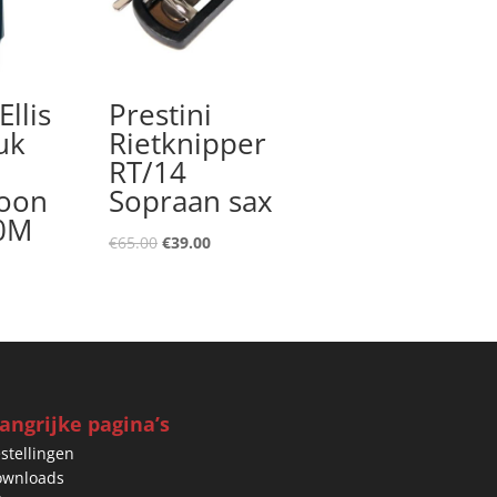
Ellis
Prestini
uk
Rietknipper
RT/14
foon
Sopraan sax
0M
Oorspronkelijke
Huidige
€
65.00
€
39.00
prijs
prijs
nkelijke
idige
was:
is:
ijs
€65.00.
€39.00.
.95.
angrijke pagina’s
stellingen
ownloads