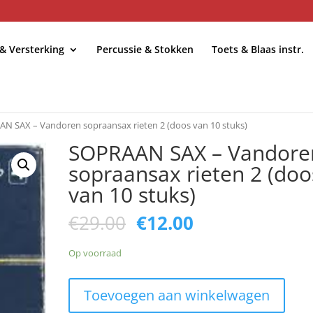
 & Versterking
Percussie & Stokken
Toets & Blaas instr.
N SAX – Vandoren sopraansax rieten 2 (doos van 10 stuks)
SOPRAAN SAX – Vandore
sopraansax rieten 2 (doo
van 10 stuks)
Oorspronkelijke
Huidige
€
29.00
€
12.00
prijs
prijs
was:
is:
Op voorraad
€29.00.
€12.00.
SOPRAAN
Toevoegen aan winkelwagen
SAX