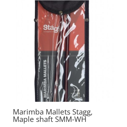
€38.00.
€24.95.
Marimba Mallets Stagg,
Maple shaft SMM-WH