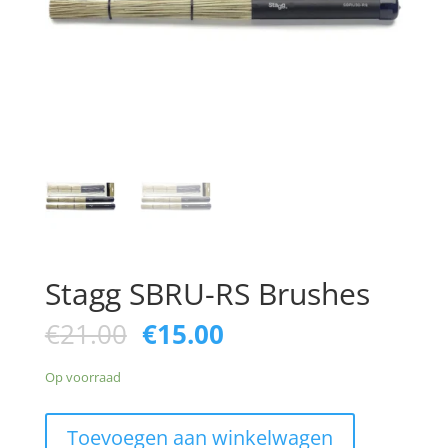
Stagg SBRU-RS Brushes
Oorspronkelijke
Huidige
€
21.00
€
15.00
prijs
prijs
was:
is:
Op voorraad
€21.00.
€15.00.
Stagg
Toevoegen aan winkelwagen
SBRU-