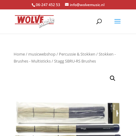
06-247 452 53
info@wolvemusic.nl
Home
/
musicwebshop
/
Percussie & Stokken
/
Stokken -
Brushes - Multisticks
/ Stagg SBRU-RS Brushes