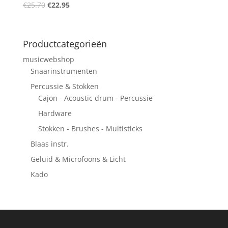
Oorspronkelijke
Huidige
€
25.70
€
22.95
prijs
prijs
was:
is:
€25.70.
€22.95.
Productcategorieën
musicwebshop
Snaarinstrumenten
Percussie & Stokken
Cajon - Acoustic drum - Percussie
Hardware
Stokken - Brushes - Multisticks
Blaas instr.
Geluid & Microfoons & Licht
Kado