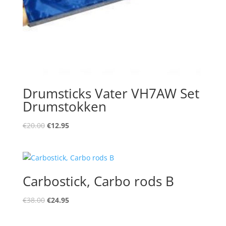
Drumsticks Vater VH7AW Set
Drumstokken
Oorspronkelijke
Huidige
€
20.00
€
12.95
prijs
prijs
was:
is:
€20.00.
€12.95.
Carbostick, Carbo rods B
Oorspronkelijke
Huidige
€
38.00
€
24.95
prijs
prijs
was:
is: