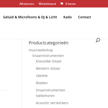
Afrekenen
Winkelmand
0 items
Geluid & Microfoons & DJ & Licht
Kado
Contact
Productcategorieën
musicwebshop
Snaarinstrumenten
Klassieke Gitaar
Western Gitaar
Ukelele
Boeken
Snaaristrumenten
toebehoren
Acoustic versterkers