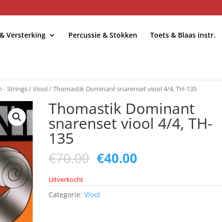
 & Versterking
Percussie & Stokken
Toets & Blaas instr.
 - Strings
/
Viool
/ Thomastik Dominant snarenset viool 4/4, TH-135
Thomastik Dominant
snarenset viool 4/4, TH-
135
Oorspronkelijke
Huidige
€
70.00
€
40.00
prijs
prijs
was:
is:
Uitverkocht
€70.00.
€40.00.
Categorie:
Viool