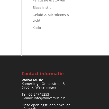
Percussie & Stokken
Blaas instr.
Geluid & Microfoons &
Licht
Kado
Contact informatie
Wolve Music
Kamerlingh Onnesstraat 3
6706 JK Wageningen
Tel: 06-24745253
E-mail: info@wolvemusic.nl
Onze openingstijden enkel op
afspraak.