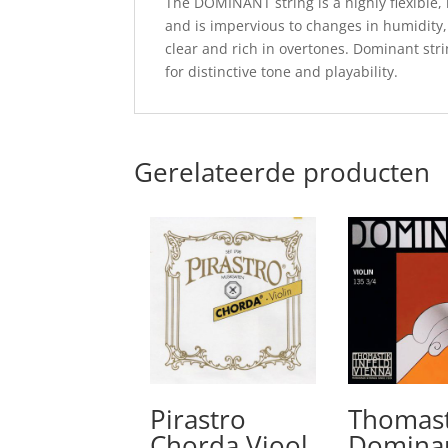
The DOMINANT string is a highly flexible, 
and is impervious to changes in humidity, 
clear and rich in overtones. Dominant str
for distinctive tone and playability.
Gerelateerde producten
Pirastro
Thomast
Chorda Viool
Domina