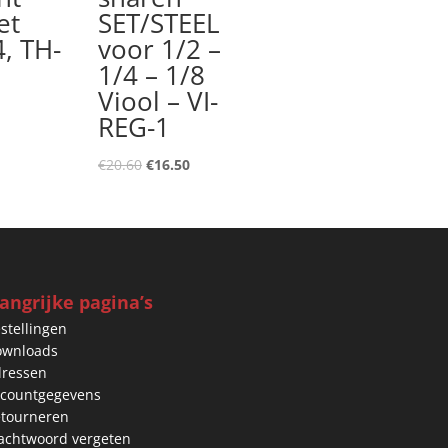
et
SET/STEEL
4, TH-
voor 1/2 –
1/4 – 1/8
Viool – VI-
nkelijke
uidige
REG-1
rijs
s:
Oorspronkelijke
Huidige
€
20.60
€
16.50
40.00.
prijs
prijs
was:
is:
€20.60.
€16.50.
angrijke pagina’s
stellingen
ownloads
ressen
countgegevens
tourneren
chtwoord vergeten