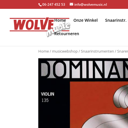
06-247 452 53
info@wolvemusic.nl
Home
Onze Winkel
Snaarinstr.
Retourneren
Home
/
musicwebshop
/
Snaarinstrumenten
/
Snaren