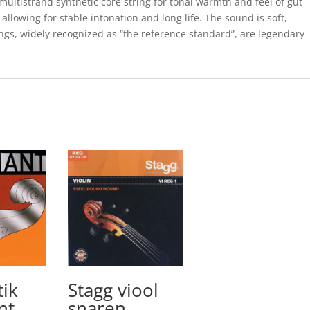
multistrand synthetic core string for tonal warmth and feel of gut
allowing for stable intonation and long life. The sound is soft,
ings, widely recognized as “the reference standard”, are legendary
ik
Stagg viool
nt
snaren