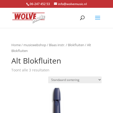
06-247 452 53
info@wolvemusic.nl
Home
/
musicwebshop
/
Blaas instr.
/
Blokfluiten
/ Alt
Blokfluiten
Alt Blokfluiten
Toont alle 3 resultaten