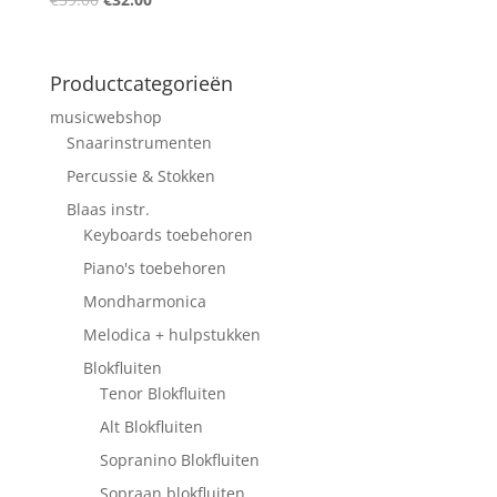
prijs
prijs
was:
is:
€39.00.
€32.00.
Productcategorieën
musicwebshop
Snaarinstrumenten
Percussie & Stokken
Blaas instr.
Keyboards toebehoren
Piano's toebehoren
Mondharmonica
Melodica + hulpstukken
Blokfluiten
Tenor Blokfluiten
Alt Blokfluiten
Sopranino Blokfluiten
Sopraan blokfluiten