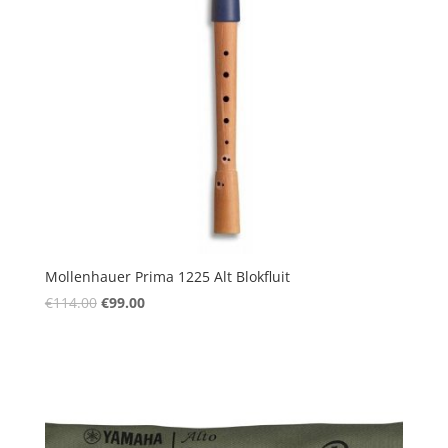
Mollenhauer Prima 1225 Alt Blokfluit
Oorspronkelijke
Huidige
€
114.00
€
99.00
prijs
prijs
was:
is:
€114.00.
€99.00.