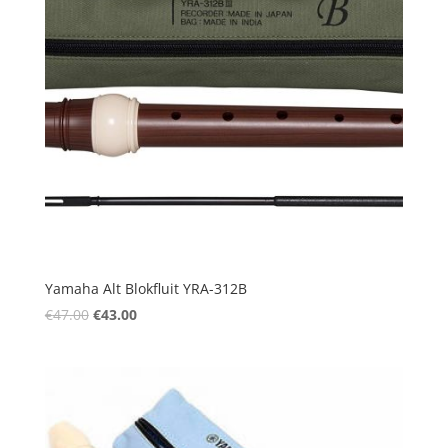
Yamaha Alt Blokfluit YRA-312B
Oorspronkelijke
Huidige
€
47.00
€
43.00
prijs
prijs
was:
is:
€47.00.
€43.00.