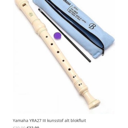
Yamaha YRA27 III kunsstof alt blokfluit
Oorspronkelijke
Huidige
€
39.00
€
32.00