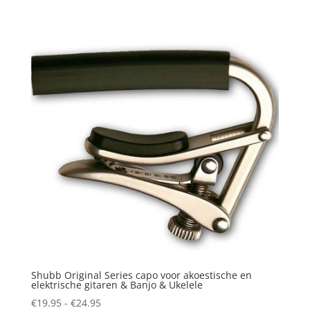
was:
is:
€184.00.
€159.00.
Shubb Original Series capo voor akoestische en
elektrische gitaren & Banjo & Ukelele
Prijsklasse:
€
19.95
-
€
24.95