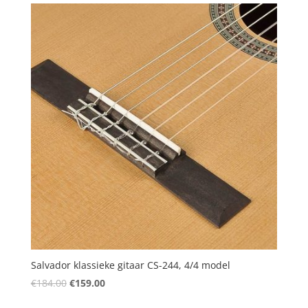
€195.00.
€169.00.
Salvador klassieke gitaar CS-244, 4/4 model
Oorspronkelijke
Huidige
€
184.00
€
159.00
prijs
prijs