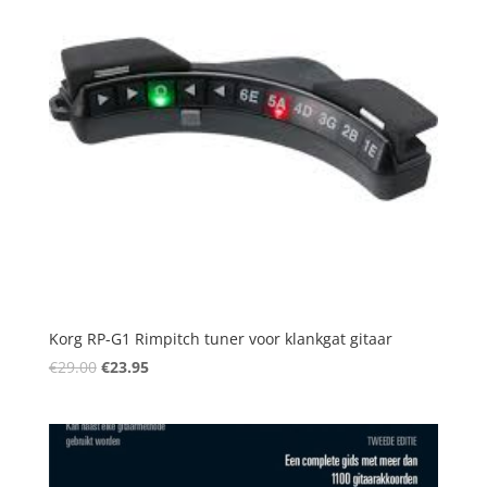
Korg RP-G1 Rimpitch tuner voor klankgat gitaar
Oorspronkelijke
Huidige
€
29.00
€
23.95
prijs
prijs
was:
is:
€29.00.
€23.95.