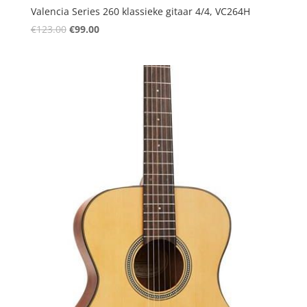
Valencia Series 260 klassieke gitaar 4/4, VC264H
Oorspronkelijke
Huidige
€
123.00
€
99.00
prijs
prijs
was:
is:
€123.00.
€99.00.