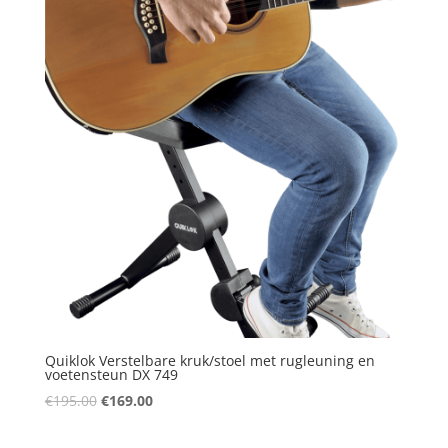
Quiklok Verstelbare kruk/stoel met rugleuning en
voetensteun DX 749
Oorspronkelijke
Huidige
€
195.00
€
169.00
prijs
prijs
was:
is: