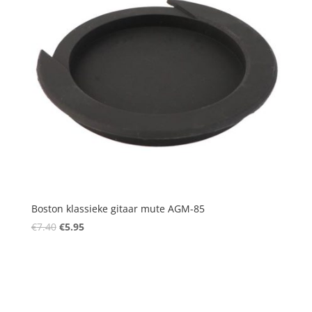
Boston klassieke gitaar mute AGM-85
Oorspronkelijke
Huidige
€
7.40
€
5.95
prijs
prijs
was:
is:
€7.40.
€5.95.