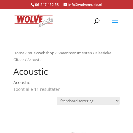
06-247 452 53
info@wolvemusic.nl
Home
/
musicwebshop
/
Snaarinstrumenten
/
Klassieke
Gitaar
/ Acoustic
Acoustic
Acoustic
Toont alle 11 resultaten