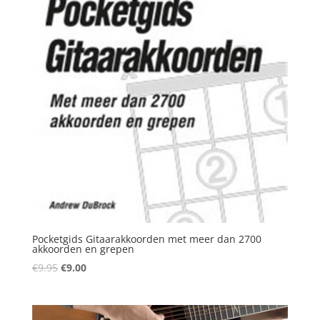
Pocketgids Gitaarakkoorden met meer dan 2700
akkoorden en grepen
Oorspronkelijke
Huidige
€
9.95
€
9.00
prijs
prijs
was:
is:
€9.95.
€9.00.