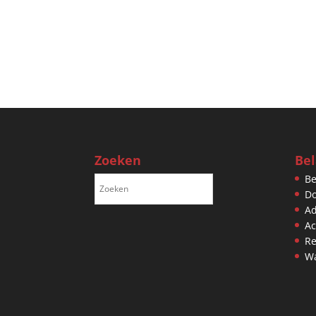
Zoeken
Bel
Be
D
Ad
Ac
Re
Wa