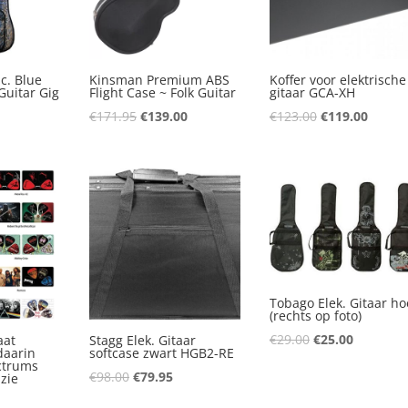
c. Blue
Kinsman Premium ABS
Koffer voor elektrische
Guitar Gig
Flight Case ~ Folk Guitar
gitaar GCA-XH
Oorspronkelijke
Huidige
Oorspronkelij
Huidig
€
171.95
€
139.00
€
123.00
€
119.00
nkelijke
uidige
prijs
prijs
prijs
prijs
rijs
was:
is:
was:
is:
s:
€171.95.
€139.00.
€123.00.
€119.0
50.00.
Tobago Elek. Gitaar ho
(rechts op foto)
Oorspronkelijk
Huidige
€
29.00
€
25.00
aat
Stagg Elek. Gitaar
daarin
softcase zwart HGB2-RE
prijs
prijs
ctrums
Oorspronkelijke
Huidige
€
98.00
€
79.95
 zie
was:
is:
prijs
prijs
€29.00.
€25.00.