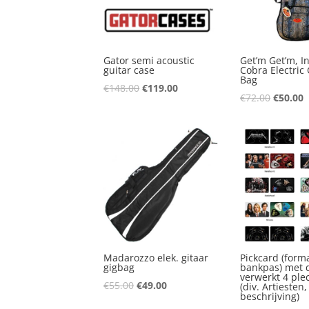
Gator semi acoustic
Get’m Get’m, In
guitar case
Cobra Electric 
Bag
Oorspronkelijke
Huidige
€
148.00
€
119.00
Oorspro
H
€
72.00
€
50.00
prijs
prijs
prijs
p
was:
is:
was:
i
€148.00.
€119.00.
€72.00.
€
Madarozzo elek. gitaar
Pickcard (form
gigbag
bankpas) met 
verwerkt 4 ple
Oorspronkelijke
Huidige
€
55.00
€
49.00
(div. Artiesten,
beschrijving)
prijs
prijs