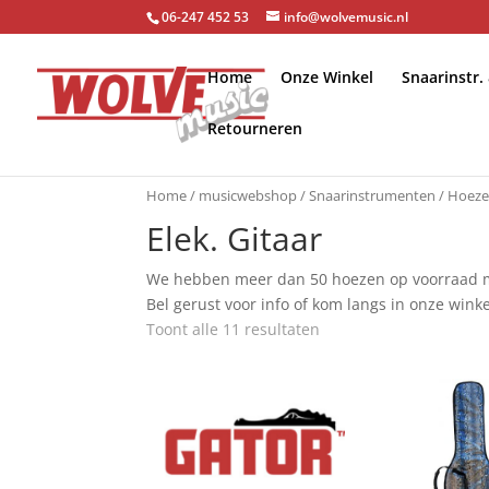
06-247 452 53
info@wolvemusic.nl
Home
Onze Winkel
Snaarinstr.
Retourneren
Home
/
musicwebshop
/
Snaarinstrumenten
/
Hoeze
Elek. Gitaar
We hebben meer dan 50 hoezen op voorraad maa
Bel gerust voor info of kom langs in onze winke
Toont alle 11 resultaten