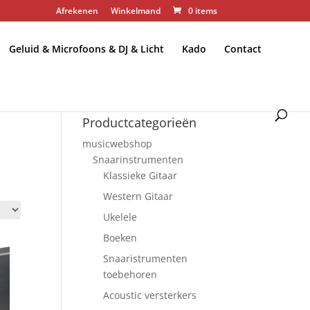
Afrekenen
Winkelmand
0 items
Geluid & Microfoons & DJ & Licht
Kado
Contact
Productcategorieën
musicwebshop
Snaarinstrumenten
Klassieke Gitaar
Western Gitaar
Ukelele
Boeken
Snaaristrumenten
toebehoren
Acoustic versterkers