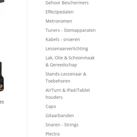
Gehoor Beschermers
Effectpedalen
Metronomen
Tuners - Stemapparaten
ke
e
Kabels - snoeren
Lessenaarverlichting
Lak, Olie & Schoonmaak
0.
& Gereedschap
Stands-Lessenaar &
Toebehoren
AirTurn & IPad/Tablet
houders
es
Capo
e
Gitaarbanden
Snaren - Strings
Plectra