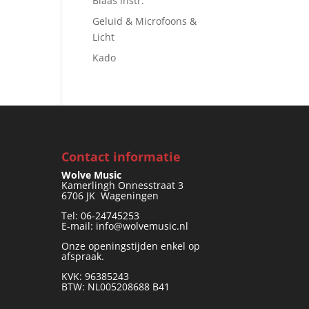
Blaas instr.
Geluid & Microfoons &
Licht
Kado
Contact informatie
Wolve Music
Kamerlingh Onnesstraat 3
6706 JK Wageningen
Tel: 06-24745253
E-mail: info@wolvemusic.nl
Onze openingstijden enkel op
afspraak.
KVK: 96385243
BTW: NL005208688 B41