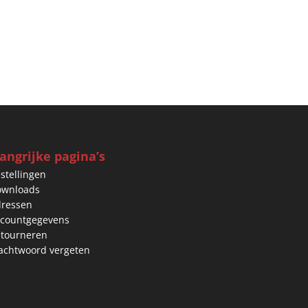
angrijke pagina’s
stellingen
ownloads
ressen
countgegevens
tourneren
chtwoord vergeten