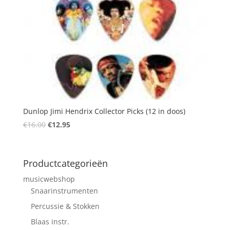
Dunlop Jimi Hendrix Collector Picks (12 in doos)
Oorspronkelijke
Huidige
€
16.00
€
12.95
prijs
prijs
was:
is:
€16.00.
€12.95.
Productcategorieën
musicwebshop
Snaarinstrumenten
Percussie & Stokken
Blaas instr.