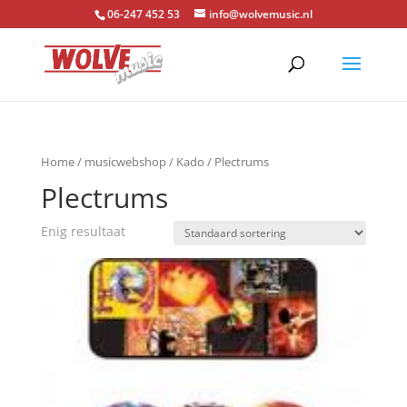
06-247 452 53
info@wolvemusic.nl
Home
/
musicwebshop
/
Kado
/ Plectrums
Plectrums
Enig resultaat