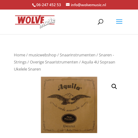
06-247 452 53
info@wolvemusic.nl
Home
/
musicwebshop
/
Snaarinstrumenten
/
Snaren -
Strings
/
Overige Snaaristrumenten
/ Aquila 4U Sopraan
Ukelele Snaren