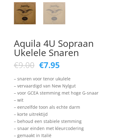
Aquila 4U Sopraan
Ukelele Snaren
Oorspronkelijke
Huidige
€
9.00
€
7.95
prijs
prijs
was:
is:
– snaren voor tenor ukulele
€9.00.
€7.95.
– vervaardigd van New Nylgut
– voor GCEA stemming met hoge G-snaar
– wit
– eenzelfde toon als echte darm
– korte uitrektijd
– behoud een stabiele stemming
– snaar einden met kleurcodering
– gemaakt in Italië