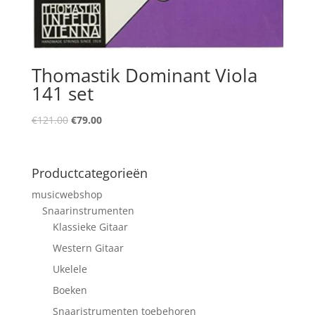
Thomastik Dominant Viola
141 set
Oorspronkelijke
Huidige
€
121.00
€
79.00
prijs
prijs
was:
is:
€121.00.
€79.00.
Productcategorieën
musicwebshop
Snaarinstrumenten
Klassieke Gitaar
Western Gitaar
Ukelele
Boeken
Snaaristrumenten toebehoren