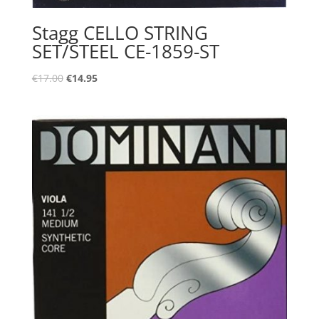
Stagg CELLO STRING
SET/STEEL CE-1859-ST
Oorspronkelijke
Huidige
€
17.00
€
14.95
prijs
prijs
was:
is:
€17.00.
€14.95.