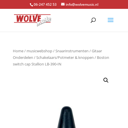
06-247 452 53
info@wolvemusic.nl
Home
/
musicwebshop
/
Snaarinstrumenten
/
Gitaar
Onderdelen
/
Schakelaars/Potmeter & knoppen
/ Boston
switch cap Stallion LB-390-IN