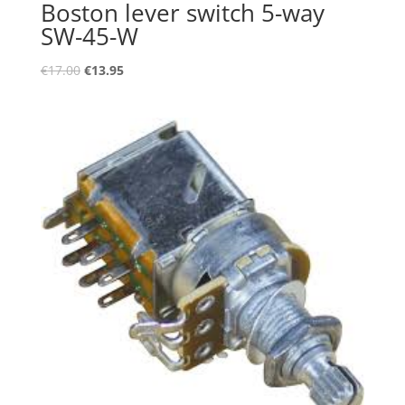
Boston lever switch 5-way
SW-45-W
Oorspronkelijke
Huidige
€
17.00
€
13.95
prijs
prijs
was:
is:
€17.00.
€13.95.