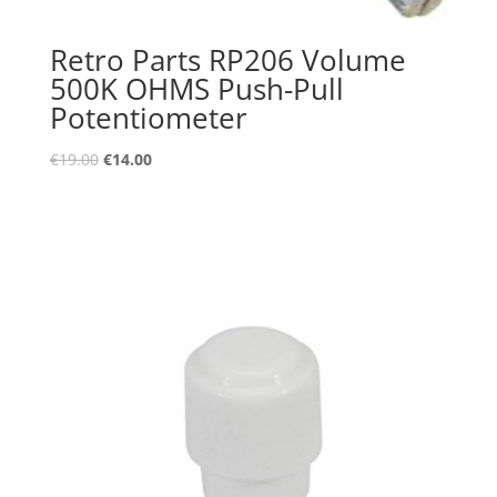
Retro Parts RP206 Volume
500K OHMS Push-Pull
Potentiometer
Oorspronkelijke
Huidige
€
19.00
€
14.00
prijs
prijs
was:
is:
€19.00.
€14.00.