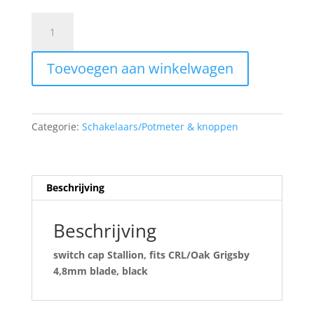
€3.00.
€2.00.
Boston
switch
cap
Toevoegen aan winkelwagen
Stallion
LB-
390-
IN
Categorie:
Schakelaars/Potmeter & knoppen
aantal
Beschrijving
Beschrijving
switch cap Stallion, fits CRL/Oak Grigsby
4,8mm blade, black