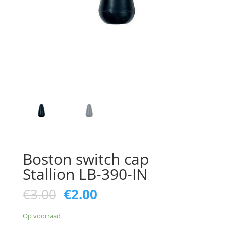
Boston switch cap
Stallion LB-390-IN
Oorspronkelijke
Huidige
€
3.00
€
2.00
prijs
prijs
was:
is:
Op voorraad