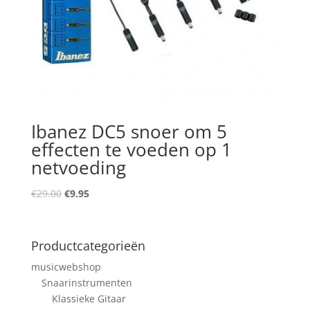
Ibanez DC5 snoer om 5
effecten te voeden op 1
netvoeding
Oorspronkelijke
Huidige
€
29.00
€
9.95
prijs
prijs
was:
is:
€29.00.
€9.95.
Productcategorieën
musicwebshop
Snaarinstrumenten
Klassieke Gitaar