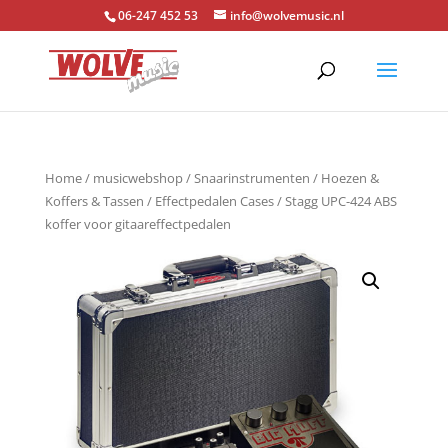
06-247 452 53
info@wolvemusic.nl
Home
/
musicwebshop
/
Snaarinstrumenten
/
Hoezen &
Koffers & Tassen
/
Effectpedalen Cases
/ Stagg UPC-424 ABS
koffer voor gitaareffectpedalen