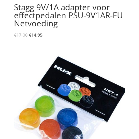
Stagg 9V/1A adapter voor
effectpedalen PSU-9V1AR-EU
Netvoeding
Oorspronkelijke
Huidige
€
17.00
€
14.95
prijs
prijs
was:
is:
€17.00.
€14.95.