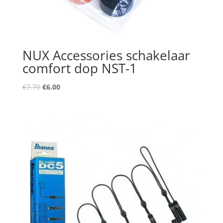
NUX Accessories schakelaar
comfort dop NST-1
Oorspronkelijke
Huidige
€
7.70
€
6.00
prijs
prijs
was:
is:
€7.70.
€6.00.