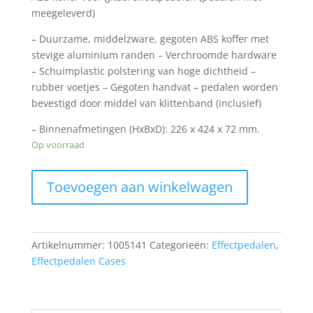
meegeleverd)
– Duurzame, middelzware, gegoten ABS koffer met
stevige aluminium randen – Verchroomde hardware
– Schuimplastic polstering van hoge dichtheid –
rubber voetjes – Gegoten handvat – pedalen worden
bevestigd door middel van klittenband (inclusief)
– Binnenafmetingen (HxBxD): 226 x 424 x 72 mm.
Op voorraad
Stagg
Toevoegen aan winkelwagen
UPC-
424
ABS
koffer
Artikelnummer:
1005141
Categorieën:
Effectpedalen
,
voor
Effectpedalen Cases
gitaareffectpedalen
aantal