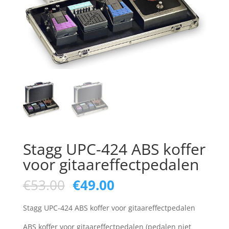
Stagg UPC-424 ABS koffer
voor gitaareffectpedalen
Oorspronkelijke
Huidige
€
53.00
€
49.00
prijs
prijs
was:
is:
Stagg UPC-424 ABS koffer voor gitaareffectpedalen
€53.00.
€49.00.
ABS koffer voor gitaareffectpedalen (pedalen niet